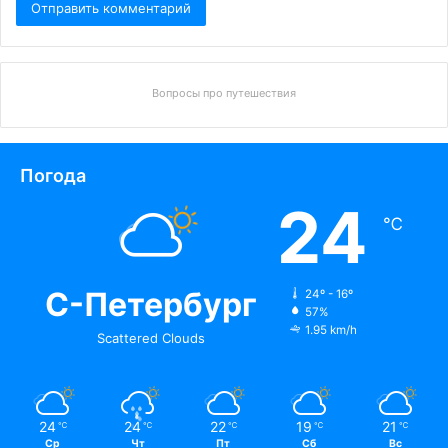
Вопросы про путешествия
Погода
24
℃
С-Петербург
24º - 16º
57%
1.95 km/h
Scattered Clouds
24
24
22
19
21
℃
℃
℃
℃
℃
Ср
Чт
Пт
Сб
Вс