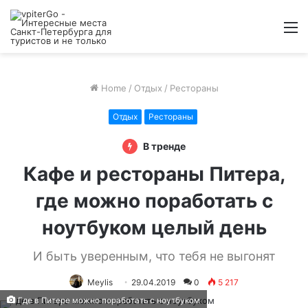
M
Home
/
Отдых
/
Рестораны
Отдых
Рестораны
В тренде
Кафе и рестораны Питера,
где можно поработать с
ноутбуком целый день
И быть уверенным, что тебя не выгонят
Meylis
29.04.2019
0
5 217
Где в Питере можно поработать с ноутбуком