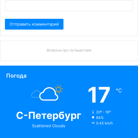
Вопросы про путешествия
Погода
17
℃
С-Петербург
20º - 16º
84%
0.45 km/h
Scattered Clouds