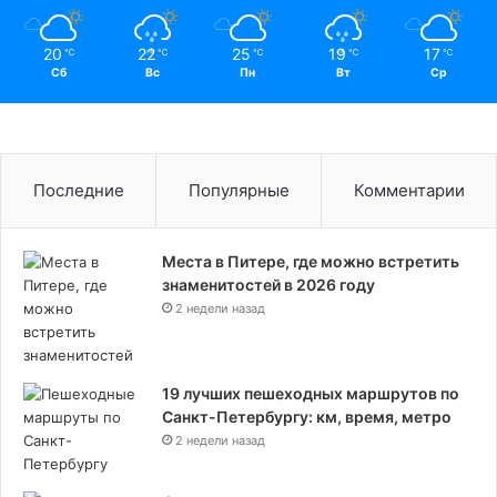
20
22
25
19
17
℃
℃
℃
℃
℃
Сб
Вс
Пн
Вт
Ср
Последние
Популярные
Комментарии
Места в Питере, где можно встретить
знаменитостей в 2026 году
2 недели назад
19 лучших пешеходных маршрутов по
Санкт-Петербургу: км, время, метро
2 недели назад