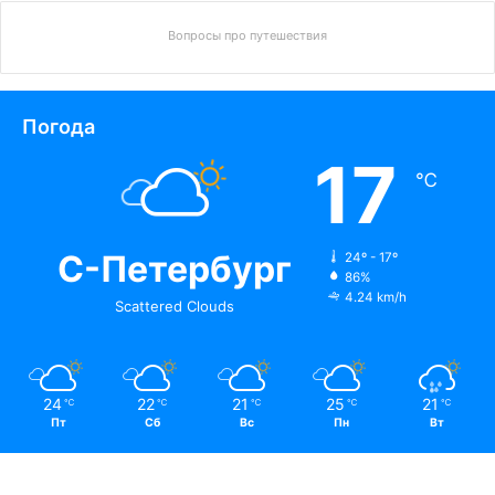
Вопросы про путешествия
Погода
17
℃
С-Петербург
24º - 17º
86%
4.24 km/h
Scattered Clouds
24
22
21
25
21
℃
℃
℃
℃
℃
Пт
Сб
Вс
Пн
Вт