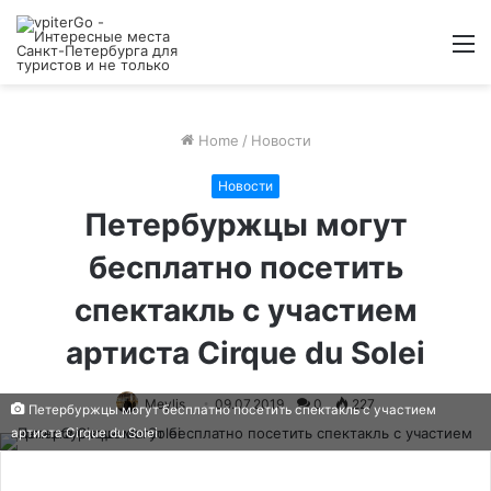
M
Home
/
Новости
Новости
Петербуржцы могут
бесплатно посетить
спектакль с участием
артиста Cirque du Solei
Meylis
09.07.2019
0
227
Петербуржцы могут бесплатно посетить спектакль с участием
артиста Cirque du Solei