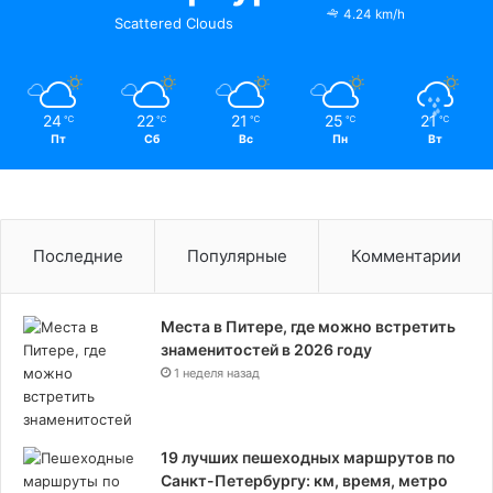
4.24 km/h
Scattered Clouds
24
22
21
25
21
℃
℃
℃
℃
℃
Пт
Сб
Вс
Пн
Вт
Последние
Популярные
Комментарии
Места в Питере, где можно встретить
знаменитостей в 2026 году
1 неделя назад
19 лучших пешеходных маршрутов по
Санкт-Петербургу: км, время, метро