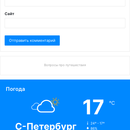
Сайт
Вопросы про путешествия
Погода
17
℃
С-Петербург
24º - 17º
86%