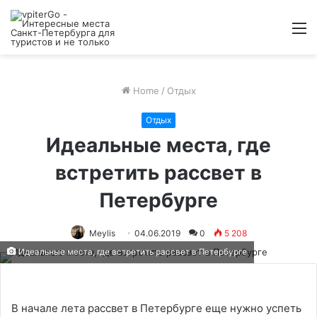
M
Home
/
Отдых
Отдых
Идеальные места, где
встретить рассвет в
Петербурге
Meylis
04.06.2019
0
5 208
Идеальные места, где встретить рассвет в Петербурге
В начале лета рассвет в Петербурге еще нужно успеть