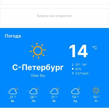
Вопросы про путешествия
Погода
14
℃
С-Петербург
21º - 14º
87%
3.27 km/h
Clear Sky
21
26
21
19
19
℃
℃
℃
℃
℃
Вс
Пн
Вт
Ср
Чт